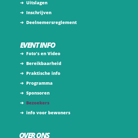
➔
Uitslagen
➔
Inschrijven
➔
Deelnemersreglement
EVENT INFO
➔
Foto’s en Video
➔
Bereikbaarheid
➔
Praktische info
➔
Programma
➔
Sponsoren
➔
Bezoekers
➔
info voor bewoners
OVER ONS