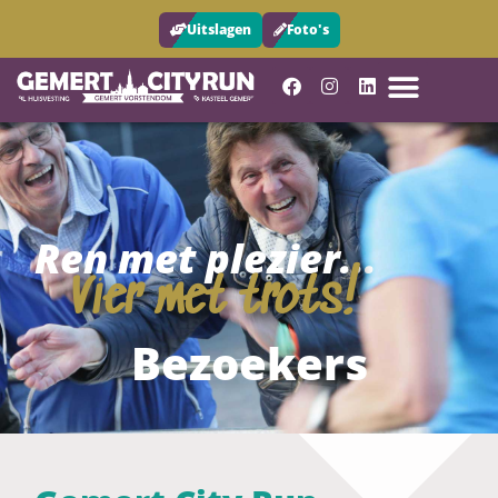
Uitslagen
Foto's
Ren met plezier...
Vier met trots!
Bezoekers